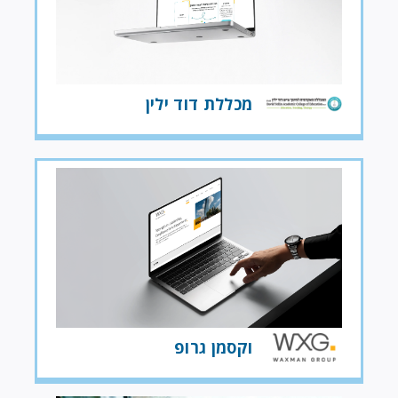
מכללת דוד ילין
וקסמן גרופ