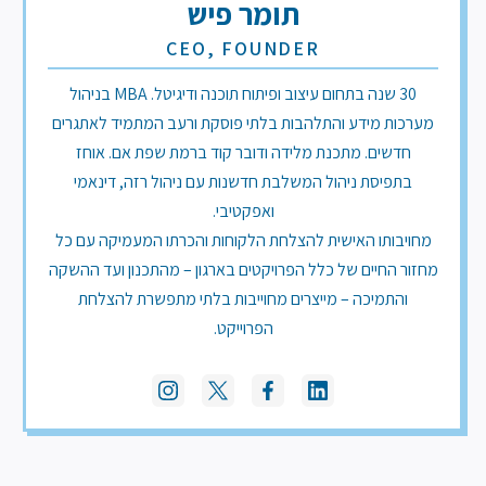
תומר פיש
CEO, FOUNDER
30 שנה בתחום עיצוב ופיתוח תוכנה ודיגיטל. MBA בניהול
מערכות מידע והתלהבות בלתי פוסקת ורעב המתמיד לאתגרים
חדשים. מתכנת מלידה ודובר קוד ברמת שפת אם. אוחז
בתפיסת ניהול המשלבת חדשנות עם ניהול רזה, דינאמי
ואפקטיבי.
מחויבותו האישית להצלחת הלקוחות והכרתו המעמיקה עם כל
חזור החיים של כלל הפרויקטים בארגון – מהתכנון ועד ההשקה
והתמיכה – מייצרים מחוייבות בלתי מתפשרת להצלחת
הפרוייקט.
Vide
tea
vide
fil