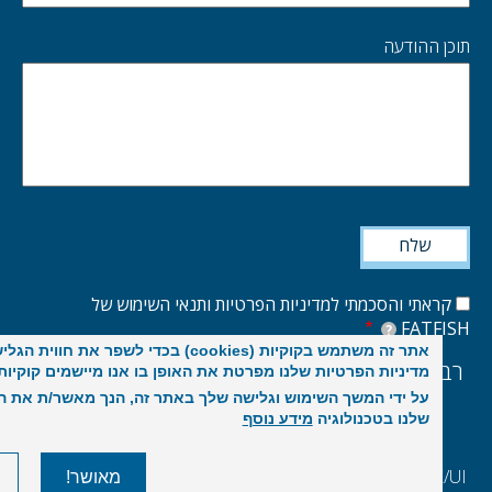
 ההודעה
אתי והסכמתי למדיניות הפרטיות ותנאי השימוש של
FATF
?
אתר זה משתמש בקוקיות (cookies) בכדי לשפר את חווית הגלישה שלך
תלפיות ירושלים
(972) 02-533-7643
מדיניות הפרטיות שלנו מפרטת את האופן בו אנו מיישמים קוקיות.
על ידי המשך השימוש וגלישה שלך באתר זה, הנך מאשר/ת את השימוש
שלנו בטכנולוגיה
מידע נוסף
מי אנחנו
הפרויקטים שלנו
משרות
צרו קשר
UX
הקמת אתרים ואפליקציות
E-commerce
סקר ביצועים 2025
מאושר!
לא, תו