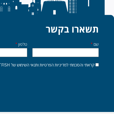
תשארו בקשר
שם
טלפון
Start
side
קראתי והסכמתי למדיניות הפרטיות ותנאי השימוש של FATFISH