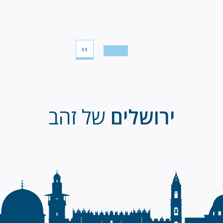
עמוד 1
››
הדף
הבא
ירושלים
של זהב