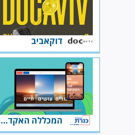
דוקאביב
המכללה האקדמית כנרת