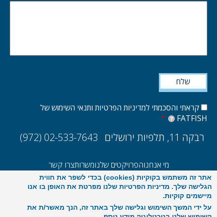
קראתי והסכמתי למדיניות הפרטיות ותנאי השימוש של
FATFISH
?
רבקה 11, תלפיות ירושלים
(972) 02-533-7643
מי אנחנו
הפרויקטים שלנו
משרות
צרו קשר
אתר זה משתמש בקוקיות (cookies) בכדי לשפר את חווית
UX/UI
הקמת אתרים ואפליקציות
E-commerce
סקר ביצועים 2025
הגלישה שלך. מדיניות הפרטיות שלנו מפרטת את האופן בו אנו
מיישמים קוקיות.
על ידי המשך השימוש וגלישה שלך באתר זה, הנך מאשר/ת את
השימוש שלנו בטכנולוגיה
מידע נוסף