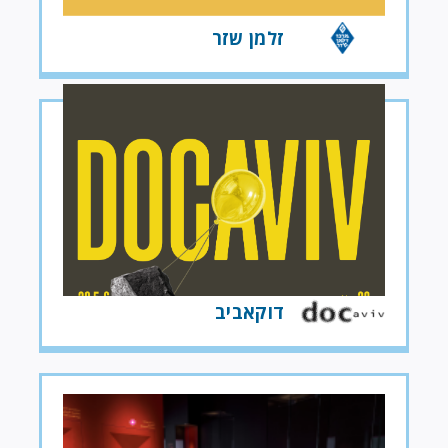
זלמן שזר
דוקאביב