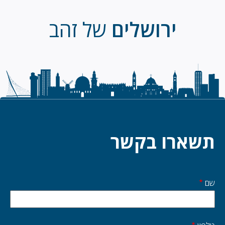
ירושלים
של זהב
תשארו בקשר
שם
Start
side