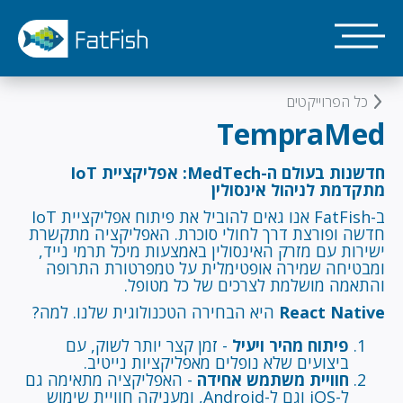
דילוג
לתוכן
העיקרי
כל הפרוייקטים
TempraMed
חדשנות בעולם ה-MedTech: אפליקציית IoT
מתקדמת לניהול אינסולין
ב-FatFish אנו גאים להוביל את פיתוח אפליקציית IoT
חדשה ופורצת דרך לחולי סוכרת. האפליקציה מתקשרת
ישירות עם מזרק האינסולין באמצעות מיכל תרמי נייד,
ומבטיחה שמירה אופטימלית על טמפרטורת התרופה
והתאמה מושלמת לצרכים של כל מטופל.
React Native
היא הבחירה הטכנולוגית שלנו. למה?
פיתוח מהיר ויעיל
- זמן קצר יותר לשוק, עם
ביצועים שלא נופלים מאפליקציות נייטיב.
חוויית משתמש אחידה
- האפליקציה מתאימה גם
ל-iOS וגם ל-Android, ומעניקה חוויית שימוש