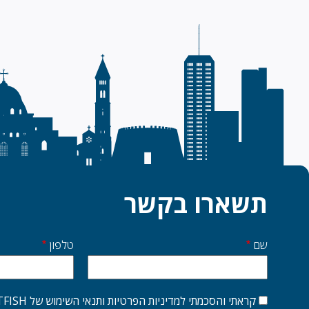
תשארו בקשר
שם
טלפון
Start
side
קראתי והסכמתי למדיניות הפרטיות ותנאי השימוש של FATFISH