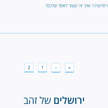
רזולוציה? ואיך זה קשור לאתר שלכם?
2
1
‹
«
דף
דף
דף
הדף
נוכחי
ראשון
הקודם
ירושלים
של זהב