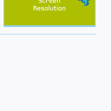
דפדוף