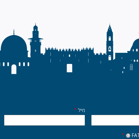
מייל
?