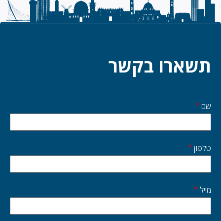
תשארו בקשר
שם
Start
side
טלפון
מייל