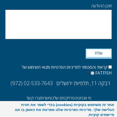
תוכן ההודעה
קראתי והסכמתי למדיניות הפרטיות ותנאי השימוש של
FATFISH
?
רבקה 11, תלפיות ירושלים
(972) 02-533-7643
מי אנחנו
הפרויקטים שלנו
משרות
צרו קשר
אתר זה משתמש בקוקיות (cookies) בכדי לשפר את חווית
UX/UI
הקמת אתרים ואפליקציות
E-commerce
סקר ביצועים 2025
הגלישה שלך. מדיניות הפרטיות שלנו מפרטת את האופן בו אנו
מיישמים קוקיות.