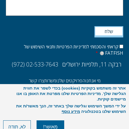
קראתי והסכמתי למדיניות הפרטיות ותנאי השימוש של
FATFISH
?
רבקה 11, תלפיות ירושלים
(972) 02-533-7643
מי אנחנו
הפרויקטים שלנו
משרות
צרו קשר
אתר זה משתמש בקוקיות (cookies) בכדי לשפר את חווית
UX/UI
הקמת אתרים ואפליקציות
E-commerce
סקר ביצועים 2025
הגלישה שלך. מדיניות הפרטיות שלנו מפרטת את האופן בו אנו
מיישמים קוקיות.
על ידי המשך השימוש וגלישה שלך באתר זה, הנך מאשר/ת את
השימוש שלנו בטכנולוגיה
מידע נוסף
מאושר!
לא, תודה