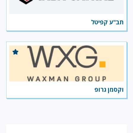
תב"ע קפיטל
וקסמן גרופ